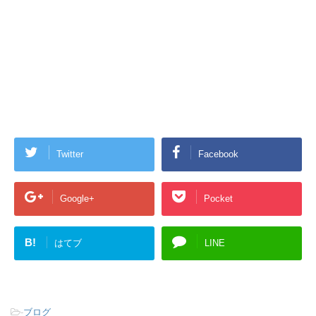
Twitter
Facebook
Google+
Pocket
B!
はてブ
LINE
-
ブログ