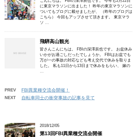
こんにちは。 FBIの深澤辰也です。 今年も2月22日
に東京マラソンに出ました！ 昨年の東京マラソンに
ついてもブログに載せましたが、 （昨年のブログは
こちら） 今回もアップさせて頂きます。 東京マラ
ソ …
飛騨高山観光
皆さんこんにちは。 FBIの深澤辰也です。 お盆休み
いかがお過ごしだったでしょうか。 FBIはお盆でも
万が一の事故の対応なども考え交代で休みを取りま
した。 私も11日から13日まで休みをもらい、 嫁の
…
PREV
FBI異業種交流会開催！
NEXT
自転車同士の衝突事故の記事を見て
2018/12/05
第13回FBI異業種交流会開催